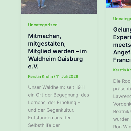
Uncateg
Uncategorized
Gelun
Mitmachen,
Experi
mitgestalten,
meets
Mitglied werden – im
Angef
Waldheim Gaisburg
Franc
e.V.
Kerstin K
Kerstin Krohn
/
11. Juli 2026
Die Roc
Unser Waldheim: seit 1911
präsenti
ein Ort der Begegnung, des
Lawrence
Lernens, der Erholung –
Vordenk
und der Gegenkultur.
Beatnik
Entstanden aus der
wurden 
Selbsthilfe der
Ron Win