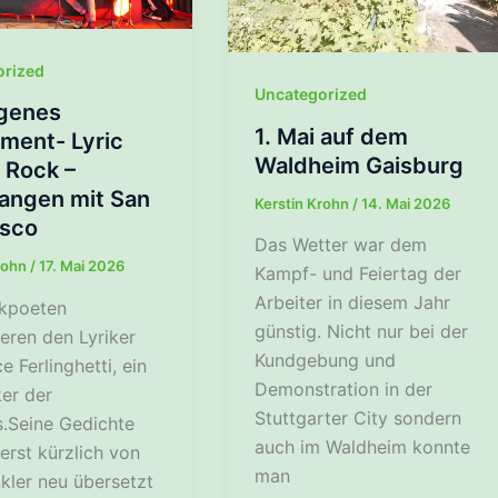
orized
Uncategorized
genes
1. Mai auf dem
ment- Lyric
Waldheim Gaisburg
 Rock –
angen mit San
Kerstin Krohn
/
14. Mai 2026
isco
Das Wetter war dem
rohn
/
17. Mai 2026
Kampf- und Feiertag der
Arbeiter in diesem Jahr
kpoeten
günstig. Nicht nur bei der
eren den Lyriker
Kundgebung und
 Ferlinghetti, ein
Demonstration in der
er der
Stuttgarter City sondern
s.Seine Gedichte
auch im Waldheim konnte
erst kürzlich von
man
kler neu übersetzt