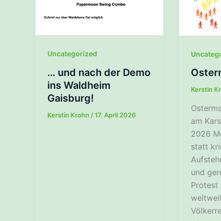
Uncategorized
Uncateg
… und nach der Demo
Oster
ins Waldheim
Kerstin K
Gaisburg!
Osterma
Kerstin Krohn
/
17. April 2026
am Kars
2026 Mo
statt kr
Aufstehe
und ger
Protest
weltwei
Völkerr