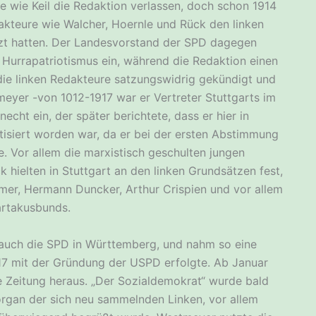
wie Keil die Redaktion verlassen, doch schon 1914
akteure wie Walcher, Hoernle und Rück den linken
zt hatten. Der Landesvorstand der SPD dagegen
 Hurrapatriotismus ein, während die Redaktion einen
 die linken Redakteure satzungswidrig gekündigt und
eyer -von 1012-1917 war er Vertreter Stuttgarts im
echt ein, der später berichtete, dass er hier in
itisiert worden war, da er bei der ersten Abstimmung
. Vor allem die marxistisch geschulten jungen
k hielten in Stuttgart an den linken Grundsätzen fest,
eimer, Hermann Duncker, Arthur Crispien und vor allem
partakusbunds.
h auch die SPD in Württemberg, und nahm so eine
17 mit der Gründung der USPD erfolgte. Ab Januar
e Zeitung heraus. „Der Sozialdemokrat“ wurde bald
organ der sich neu sammelnden Linken, vor allem