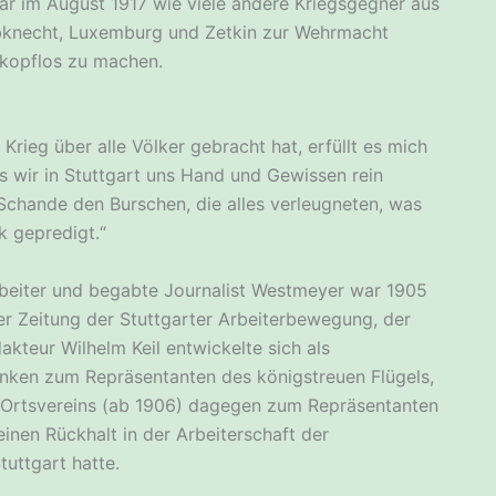
r im August 1917 wie viele andere Kriegsgegner aus
ebknecht, Luxemburg und Zetkin zur Wehrmacht
kopflos zu machen.
rieg über alle Völker gebracht hat, erfüllt es mich
 wir in Stuttgart uns Hand und Gewissen rein
chande den Burschen, die alles verleugneten, was
k gepredigt.“
beiter und begabte Journalist Westmeyer war 1905
r Zeitung der Stuttgarter Arbeiterbewegung, der
kteur Wilhelm Keil entwickelte sich als
nken zum Repräsentanten des königstreuen Flügels,
r Ortsvereins (ab 1906) dagegen zum Repräsentanten
einen Rückhalt in der Arbeiterschaft der
tuttgart hatte.