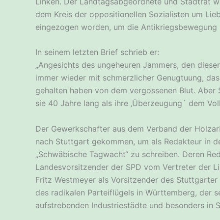
Linken. Der Landtagsabgeordnete und Stadtrat wa
dem Kreis der oppositionellen Sozialisten um Li
eingezogen worden, um die Antikriegsbewegung 
In seinem letzten Brief schrieb er:
„Angesichts des ungeheuren Jammers, den dieser K
immer wieder mit schmerzlicher Genugtuung, dass
gehalten haben von dem vergossenen Blut. Aber S
sie 40 Jahre lang als ihre ‚Überzeugung´ dem Vol
Der Gewerkschafter aus dem Verband der Holzar
nach Stuttgart gekommen, um als Redakteur in de
„Schwäbische Tagwacht“ zu schreiben. Deren Reda
Landesvorsitzender der SPD vom Vertreter der Li
Fritz Westmeyer als Vorsitzender des Stuttgarte
des radikalen Parteiflügels in Württemberg, der s
aufstrebenden Industriestädte und besonders in S