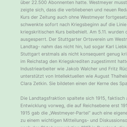
über 22.500 Abonnenten hatte. Westmeyer musste 
zeigte sich, dass die verbliebenen und neuen Red
Kurs der Zeitung auch ohne Westmeyer fortgeset
schwenkte sofort nach Kriegsbeginn auf die Linie
kriegskritischen Kurs beibehielt. Am 5.11. wurden
ausgesperrt. Der Stuttgarter Ortsverein um Westm
Landtag- nahm das nicht hin, lud sogar Karl Liebkn
Stuttgart erstmals als nicht konsequent genug kr
im Reichstag den Kriegskrediten zugestimmt hatte
Industriearbeiter wie Jakob Walcher und Fritz Rüc
unterstützt von Intellektuellen wie August Thalh
Clara Zetkin. Sie bildeten einen der Kerne des S
Die Landtagsfraktion spaltete sich 1915, faktisc
Entwicklung vorweg, die auf Reichsebene erst 19
1915 gab die „Westmeyer-Partei“ auch eine eigen
zu einem wichtigen Mitteilungs- und Diskussions