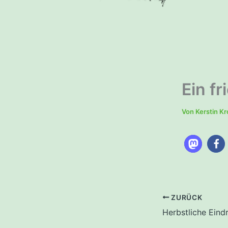
Ein f
Von
Kerstin K
ZURÜCK