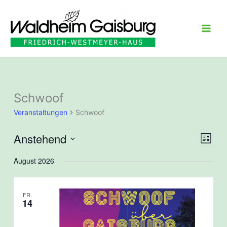
Zum
Inhalt
springen
Schwoof
Veranstaltungen
Schwoof
Anstehend
Veranstaltungen
Ansicht
Veran
Liste
Navigat
Ansic
Datum
August 2026
Navig
wählen.
FR.
14